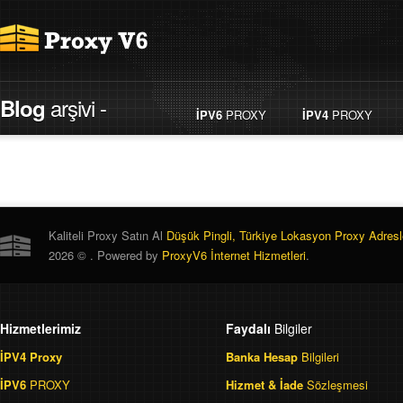
arşivi -
Blog
İPV6
PROXY
İPV4
PROXY
Kaliteli Proxy Satın Al
Düşük Pingli, Türkiye Lokasyon Proxy Adresl
2026 © . Powered by
ProxyV6 İnternet Hizmetleri
.
Hizmetlerimiz
Faydalı
Bilgiler
İPV4 Proxy
Banka Hesap
Bilgileri
İPV6
PROXY
Hizmet & İade
Sözleşmesi