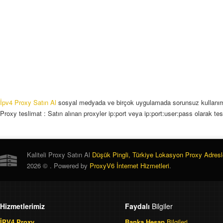
HTTP-HTTPS
HTTP-HTTPS
H
Socsk
Socsk
4/5
Limitsiz Trafik
Limitsiz Trafik
Li
İpv4 Proxy Satın Al
sosyal medyada ve birçok uygulamada sorunsuz kullanı
Proxy teslimat : Satın alınan proxyler ip:port veya ip:port:user:pass olarak tes
Kaliteli Proxy Satın Al
Düşük Pingli, Türkiye Lokasyon Proxy Adresl
2026 © . Powered by
ProxyV6 İnternet Hizmetleri
.
Hizmetlerimiz
Faydalı
Bilgiler
İPV4 Proxy
Banka Hesap
Bilgileri