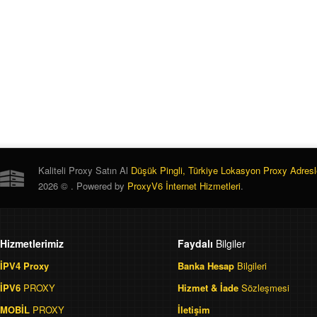
Paylaşımsız Proxy
Paylaşımsız Proxy
HTTP-HTTPS
HTTP-HTTPS
SOCKS4/5
SOCKS4/5
Kaliteli Proxy Satın Al
Düşük Pingli, Türkiye Lokasyon Proxy Adresl
2026 © . Powered by
ProxyV6 İnternet Hizmetleri
.
Hizmetlerimiz
Faydalı
Bilgiler
İPV4 Proxy
Banka Hesap
Bilgileri
İPV6
PROXY
Hizmet & İade
Sözleşmesi
MOBİL
PROXY
İletişim