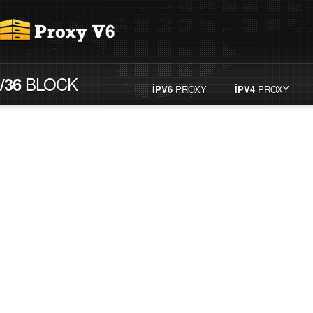
BLOCK
/36
İPV6
PROXY
İPV4
PROXY
5K İPV6
10K İPV6
PREMİUM PROXY
PREMİUM PROX
1600 TL /AYLIK
3700 TL /AYLIK
SATIN AL
SATIN AL
Türkiye Lokasyon
Türkiye Lokasyon
Sınırsız Trafik
Sını
r
sız Trafik